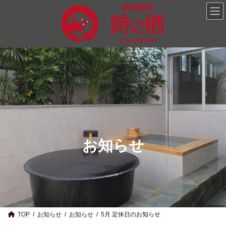
コ
ナ
ン
ビ
テ
ゲ
ン
ー
ツ
シ
へ
ョ
ス
ン
キ
に
ッ
移
プ
動
お知らせ
TOP
お知らせ
お知らせ
5月 定休日のお知らせ